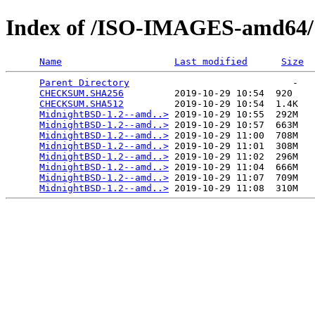
Index of /ISO-IMAGES-amd64/
Name
Last modified
Size
Parent Directory
                             -   

CHECKSUM.SHA256
         2019-10-29 10:54  920   

CHECKSUM.SHA512
         2019-10-29 10:54  1.4K  

MidnightBSD-1.2--amd..>
 2019-10-29 10:55  292M  

MidnightBSD-1.2--amd..>
 2019-10-29 10:57  663M  

MidnightBSD-1.2--amd..>
 2019-10-29 11:00  708M  

MidnightBSD-1.2--amd..>
 2019-10-29 11:01  308M  

MidnightBSD-1.2--amd..>
 2019-10-29 11:02  296M  

MidnightBSD-1.2--amd..>
 2019-10-29 11:04  666M  

MidnightBSD-1.2--amd..>
 2019-10-29 11:07  709M  

MidnightBSD-1.2--amd..>